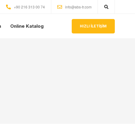
+90 216 313 00 74
info@abs-tr.com
m
Online Katalog
HIZLI İLETİŞİM