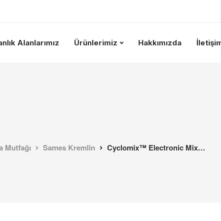
nlık Alanlarımız
Ürünlerimiz
Hakkımızda
İletişi
a Mutfağı
Sames Kremlin
Cyclomix™ Electronic Mixing & Dosing