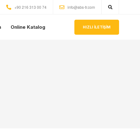
+90 216 313 00 74
info@abs-tr.com
m
Online Katalog
HIZLI İLETİŞİM