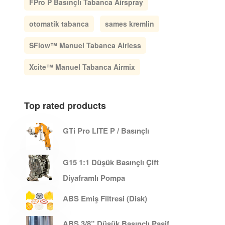
FPro P Basınçlı Tabanca Airspray
otomatik tabanca
sames kremlin
SFlow™ Manuel Tabanca Airless
Xcite™ Manuel Tabanca Airmix
Top rated products
GTi Pro LITE P / Basınçlı
G15 1:1 Düşük Basınçlı Çift
Diyaframlı Pompa
ABS Emiş Filtresi (Disk)
ABS 3/8” Düşük Basınçlı Pasif