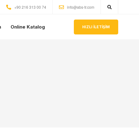
+90 216 313 00 74
info@abs-tr.com
m
Online Katalog
HIZLI İLETİŞİM