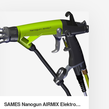
SAMES Nanogun AIRMIX Elektrostatik Düşük Basınçlı Manuel Tabanca