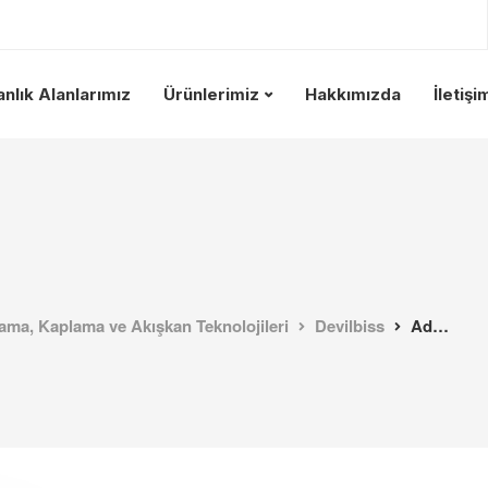
nlık Alanlarımız
Ürünlerimiz
Hakkımızda
İletişi
ma, Kaplama ve Akışkan Teknolojileri
Devilbiss
Advance HD P HVLP, Trans-Tech / Basınçlı